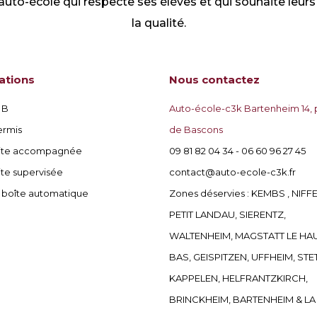
uto-école qui respecte ses élèves et qui souhaite leurs 
la qualité.
ations
Nous contactez
 B
Auto-école-c3k Bartenheim 14, 
ermis
de Bascons
ite accompagnée
09 81 82 04 34 - 06 60 96 27 45
te supervisée
contact@auto-ecole-c3k.fr
 boîte automatique
Zones déservies : KEMBS , NIFFE
PETIT LANDAU, SIERENTZ,
WALTENHEIM, MAGSTATT LE HAU
BAS, GEISPITZEN, UFFHEIM, STE
KAPPELEN, HELFRANTZKIRCH,
BRINCKHEIM, BARTENHEIM & LA