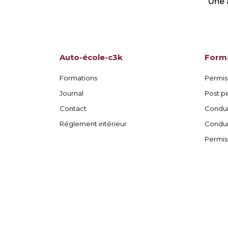
Une a
Auto-école-c3k
Form
Formations
Permis
Journal
Post p
Contact
Condu
Réglement intérieur
Condui
Permis